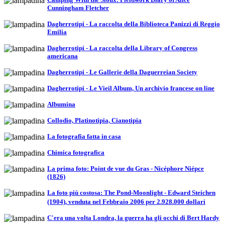
Cunningham Fletcher
Dagherrotipi - La raccolta della Biblioteca Panizzi di Reggio
Emilia
Dagherrotipi - La raccolta della Library of Congress
americana
Dagherrotipi - Le Gallerie della Daguerreian Society
Dagherrotipi - Le Vieil Album, Un archivio francese on line
Albumina
Collodio, Platinotipia, Cianotipia
La fotografia fatta in casa
Chimica fotografica
La prima foto: Point de vue du Gras - Nicéphore Niépce
(1826)
La foto più costosa: The Pond-Moonlight - Edward Steichen
(1904), venduta nel Febbraio 2006 per 2.928.000 dollari
C'era una volta Londra, la guerra ha gli occhi di Bert Hardy