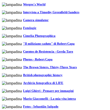
Weegee's World
Intervista a Timothy Greenfield-Sanders
Camera simulator
Fotologie
Cimelia Photographica
"Il miliziano caduto" di Robert Capa
Cuentos de Resistencia - Gerda Taro
Photos - Robert Capa
The Brown Sisters. Thirty-Three Years
British photographic history
Archivio fotografico di LIFE
Luigi Ghirri - Pensare per immagini
Mario Giacomelli - La mia vita intera
Fotos - Sebastião Salgado