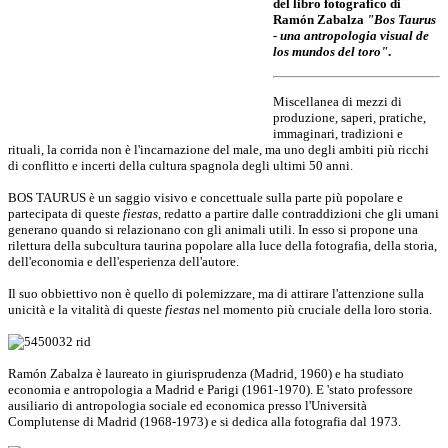
del libro fotografico di
Ramón Zabalza
"Bos Taurus
- una antropologia visual de
los mundos del toro"
.
Miscellanea di mezzi di
produzione, saperi, pratiche,
immaginari, tradizioni e
rituali, la corrida non è l'incarnazione del male, ma uno degli ambiti più ricchi
di conflitto e incerti della cultura spagnola degli ultimi 50 anni.
BOS TAURUS è un saggio visivo e concettuale sulla parte più popolare e
partecipata di queste
fiestas
, redatto a partire dalle contraddizioni che gli umani
generano quando si relazionano con gli animali utili. In esso si propone una
rilettura della subcultura taurina popolare alla luce della fotografia, della storia,
dell'economia e dell'esperienza dell'autore.
Il suo obbiettivo non è quello di polemizzare, ma di attirare l'attenzione sulla
unicità e la vitalità di queste
fiestas
nel momento più cruciale della loro storia.
Ramón Zabalza è laureato in giurisprudenza (Madrid, 1960) e ha studiato
economia e antropologia a Madrid e Parigi (1961-1970). E 'stato professore
ausiliario di antropologia sociale ed economica presso l'Università
Complutense di Madrid (1968-1973) e si dedica alla fotografia dal 1973.