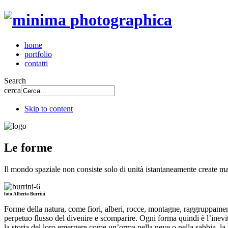
home
portfolio
contatti
Search
cerca
Skip to content
Le forme
Il mondo spaziale non consiste solo di unità istantaneamente create ma 
foto Alberto Burrini
Forme della natura, come fiori, alberi, rocce, montagne, raggruppamen
perpetuo flusso del divenire e scomparire. Ogni forma quindi è l’inevita
la storia del loro emergere come un’orma nella neve o nella sabbia, la f