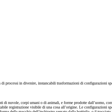
di processi in divenire, instancabili trasformazioni di configurazioni spa
ti di nuvole, corpi umani o di animali, e forme prodotte dall’uomo, com
bile registrazione visibile di una cosa all’origine. Le configurazioni sp
orma della macchia dell’inchiostro versato dalla bottiglia, o il tracciato 