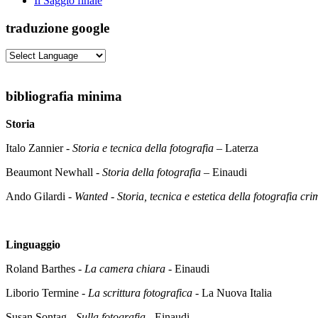
Il Saggio finale
traduzione google
bibliografia minima
Storia
Italo Zannier -
Storia e tecnica della fotografia
– Laterza
Beaumont Newhall -
Storia della fotografia
– Einaudi
Ando Gilardi -
Wanted - Storia, tecnica e estetica della fotografia cri
Linguaggio
Roland Barthes -
La camera chiara
- Einaudi
Liborio Termine -
La scrittura fotografica
- La Nuova Italia
Susan Sontag -
Sulla fotografia
- Einaudi