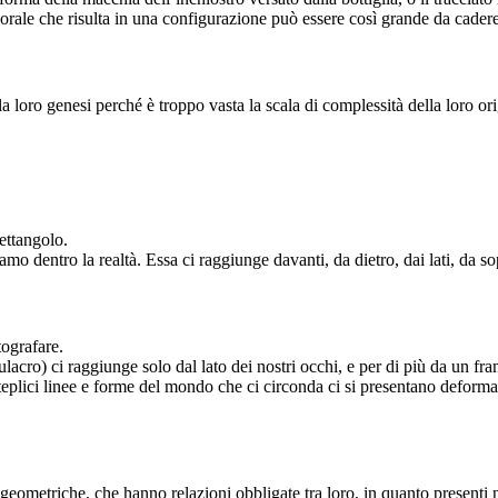
che risulta in una configurazione può essere così grande da cadere al d
lla loro genesi perché è troppo vasta la scala di complessità della loro o
rettangolo.
amo dentro la realtà. Essa ci raggiunge davanti, da dietro, dai lati, da so
tografare.
acro) ci raggiunge solo dal lato dei nostri occhi, e per di più da un fra
teplici linee e forme del mondo che ci circonda ci si presentano deforma
 geometriche, che hanno relazioni obbligate tra loro, in quanto presenti