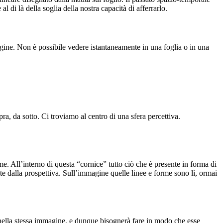
i là della soglia della nostra capacità di afferrarlo.
rigine. Non è possibile vedere istantaneamente in una foglia o in una
pra, da sotto. Ci troviamo al centro di una sfera percettiva.
me. All’interno di questa “cornice” tutto ciò che è presente in forma di
te dalla prospettiva. Sull’immagine quelle linee e forme sono lì, ormai
 nella stessa immagine, e dunque bisognerà fare in modo che esse