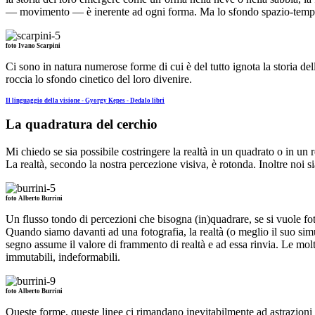
— movimento — è inerente ad ogni forma. Ma lo sfondo spazio-temporale 
foto Ivano Scarpini
Ci sono in natura numerose forme di cui è del tutto ignota la storia de
roccia lo sfondo cinetico del loro divenire.
Il linguaggio della visione - Gyorgy Kepes - Dedalo libri
La quadratura del cerchio
Mi chiedo se sia possibile costringere la realtà in un quadrato o in un 
La realtà, secondo la nostra percezione visiva, è rotonda. Inoltre noi si
foto Alberto Burrini
Un flusso tondo di percezioni che bisogna (in)quadrare, se si vuole fo
Quando siamo davanti ad una fotografia, la realtà (o meglio il suo simul
segno assume il valore di frammento di realtà e ad essa rinvia. Le mol
immutabili, indeformabili.
foto Alberto Burrini
Queste forme, queste linee ci rimandano inevitabilmente ad astrazioni