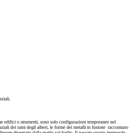
ziali.
e edifici o strumenti, sono solo configurazioni temporanee nel
aziali dei rami degli alberi, le forme dei metalli in fusione raccontano
lineare disegnato dalla matita sul foglio. Il passato spazio-temporale