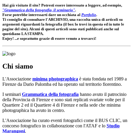
Hai già visitato il sito?
Potresti essere interessato a leggere, ad esempio,
"
Grammatica della fotografia, il seminario"
.
Forse potrebbe interessarti dare un occhiata al
Portfolio
.
Ti consiglio di consultare l'ARCHIVIO, una raccolta unica di articoli su
argomenti riguardanti la fotografia
(il box lo trovi in questa ed in tutte le
pagine del sito)
. Alcuni di questi articoli sono stati pubblicati anche sul
quotidiano LA STAMPA.
Enjoy! ...e soprattutto grazie di essere venuto a trovarci!
Chi siamo
L'Associazione
minima photographica
è stata fondata nel 1989 a
Firenze da Dario Palomba ed ha operato sul territorio fiorentino.
I seminari
Grammatica della fotografia
hanno avuto il patrocinio
della Provincia di Firenze e sono stati replicati svariate volte per il
Quartiere 2 ed il Quartiere 4 di Firenze e nella sede che minima
photographica ha avuto in centro.
L'Associazione ha curato eventi fotografici come il BUS CLIC, un
concorso fotografico in collaborazione con l'ATAF e lo
Studio
Marangoni
.