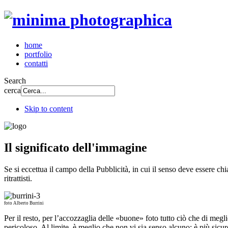
home
portfolio
contatti
Search
cerca
Skip to content
Il significato dell'immagine
Se si eccettua il campo della Pubblicità, in cui il senso deve essere chi
ritrattisti.
foto Alberto Burrini
Per il resto, per l’accozzaglia delle «buone» foto tutto ciò che di megl
pericoloso. Al limite, è meglio che non vi sia senso alcuno: è più sicur