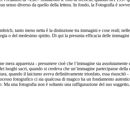
n senso diverso da quello della lettera. In fondo, la Fotografìa è sov
rich, tanto meno netta è la distinzione tra immagini e cose reali; nelle
ergia o del medesimo spirito. Di qui la presunta efficacia delle immagini 
ine mera apparenza - presumere cioè che l’immagine sia assolutamente dist
i luoghi sacri, quando si credeva che un’immagine partecipasse della real
ura, quando il laicismo aveva definitivamente trionfato, essa risuscitò - 
processo fotografico ci sia qualcosa di magico ha un fondamento autent
rire. Ma una fotografia non è soltanto una raffigurazione del suo sogget