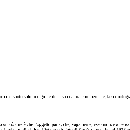
aro e distinto solo in ragione della sua natura commerciale, la semiologia
io si può dire è che l’oggetto parla, che, vagamente, esso induce a pensa
o: i redattori di «Life» rifiutarono le foto di Kertész, quando neI 1937 qu