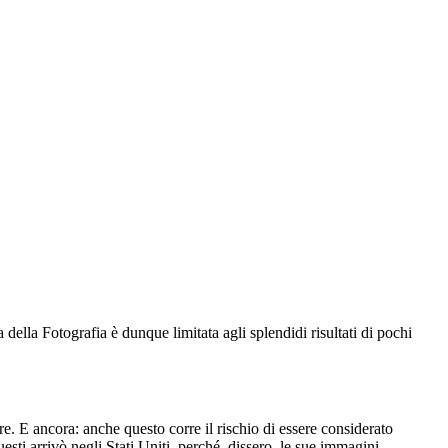
 della Fotografia è dunque limitata agli splendidi risultati di pochi
re. E ancora: anche questo corre il rischio di essere considerato
esti arrivò negli Stati Uniti, perché, dissero, le sue immagini