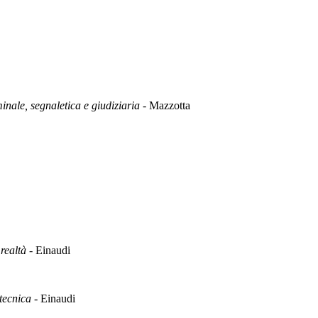
minale, segnaletica e giudiziaria
- Mazzotta
 realtà
- Einaudi
 tecnica
- Einaudi