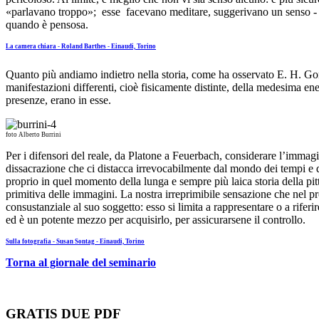
«parlavano troppo»; esse facevano meditare, suggerivano un senso - u
quando è pensosa.
La camera chiara - Roland Barthes - Einaudi, Torino
Quanto più andiamo indietro nella storia, come ha osservato E. H. Gomb
manifestazioni differenti, cioè fisicamente distinte, della medesima en
presenze, erano in esse.
foto Alberto Burrini
Per i difensori del reale, da Platone a Feuerbach, considerare l’immag
dissacrazione che ci distacca irrevocabilmente dal mondo dei tempi e de
proprio in quel momento della lunga e sempre più laica storia della pitt
primitiva delle immagini. La nostra irreprimibile sensazione che nel 
consustanziale al suo soggetto: esso si limita a rappresentare o a rife
ed è un potente mezzo per acquisirlo, per assicurarsene il controllo.
Sulla fotografia - Susan Sontag - Einaudi, Torino
Torna al giornale del seminario
GRATIS DUE PDF